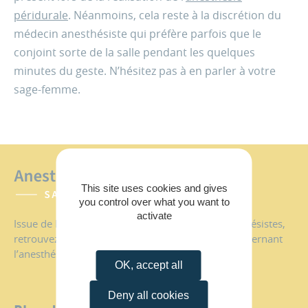
péridurale
. Néanmoins, cela reste à la discrétion du
médecin anesthésiste qui préfère parfois que le
conjoint sorte de la salle pendant les quelques
minutes du geste. N’hésitez pas à en parler à votre
sage-femme.
This site uses cookies and gives
you control over what you want to
activate
Issue de la collaboration de trois groupes d’anesthésistes,
retrouvez dans ce site toute information utile concernant
l’anesthésie à Santé Atlantique.
OK, accept all
Deny all cookies