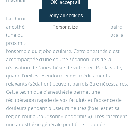
OK, accept all
Deny all cookies
La chirurgie est le plus souvent réalisée sous
anesthésie loco-régionale : anesthésie péribulbaire
Personalize
(une ou plusieurs injection(s) d’anesthésique local à
proximité de l’œil) qui permet d’anesthésier
l’ensemble du globe oculaire. Cette anesthésie est
accompagnée d’une courte sédation lors de la
réalisation de l’anesthésie de votre œil. Par la suite,
quand l’oeil est « endormi » des médicaments
relaxants (sédation) peuvent parfois être nécessaires.
Cette technique d’anesthésie permet une
récupération rapide de vos facultés et l’absence de
douleurs pendant plusieurs heures (l’oeil est et sa
région tout autour sont « endormis »). Très rarement
une anesthésie générale peut être indiquée.