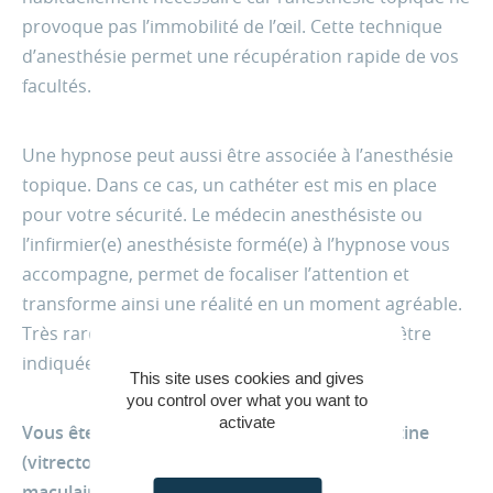
provoque pas l’immobilité de l’œil. Cette technique
d’anesthésie permet une récupération rapide de vos
facultés.
Une hypnose peut aussi être associée à l’anesthésie
topique. Dans ce cas, un cathéter est mis en place
pour votre sécurité. Le médecin anesthésiste ou
l’infirmier(e) anesthésiste formé(e) à l’hypnose vous
accompagne, permet de focaliser l’attention et
transforme ainsi une réalité en un moment agréable.
Très rarement une anesthésie générale peut être
indiquée.
This site uses cookies and gives
you control over what you want to
activate
Vous êtes opéré(e) d’un glaucome ou de la rétine
(vitrectomie, membrane épirétinienne, trou
maculaire, décollement de rétine…)