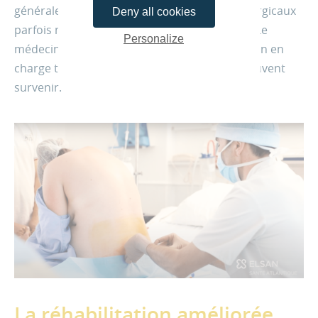
générale en cas d’urgence
) et les gestes chirurgicaux
Deny all cookies
parfois nécessaires lors d’un accouchement. Le
Personalize
médecin anesthésiste
-réanimateur
prend enfin en
charge toutes les situations d’urgence qui peuvent
survenir.
La réhabilitation améliorée