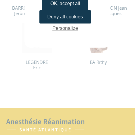
OK, accept all
BARROIS
ROY-GASH
VETO Vincent
PINSON Jean
Jerôme
Fabian
Jacques
Deny all cookies
Personalize
LEGENDRE
EA Rithy
Eric