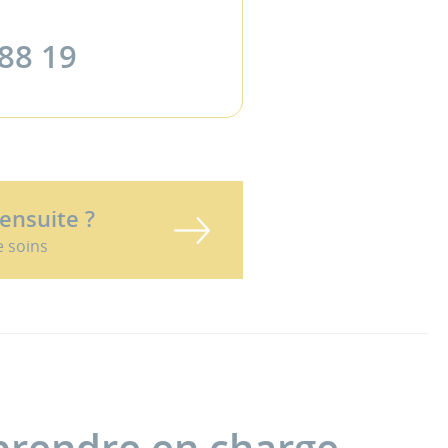
 88 19
 ensuite ?
e soins