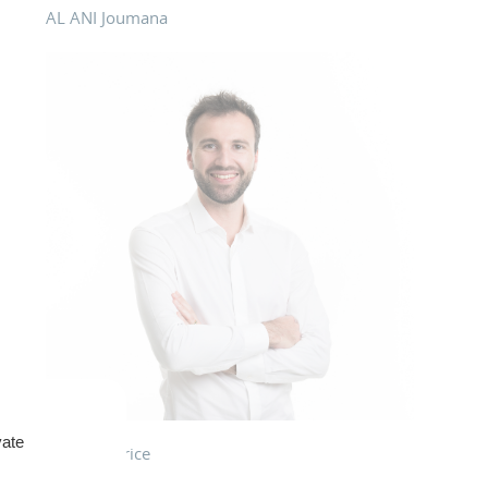
AL ANI Joumana
vate
PENEAU Brice