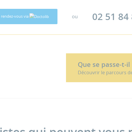
02 51 84
ou
 rendez-vous via
Que se passe-t-il
Découvrir le parcours d