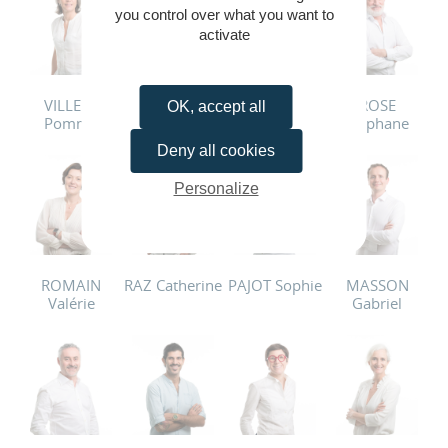
you control over what you want to
activate
VILLERS
TILLY Xavier
THERAUD
ROSE
OK, accept all
Pomme
Julien
Stéphane
Deny all cookies
Personalize
ROMAIN
RAZ Catherine
PAJOT Sophie
MASSON
Valérie
Gabriel