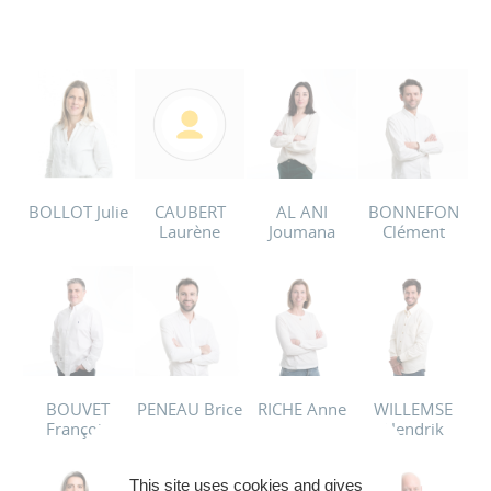
BOLLOT Julie
CAUBERT
AL ANI
BONNEFON
Laurène
Joumana
Clément
BOUVET
PENEAU Brice
RICHE Anne
WILLEMSE
François
Hendrik
This site uses cookies and gives