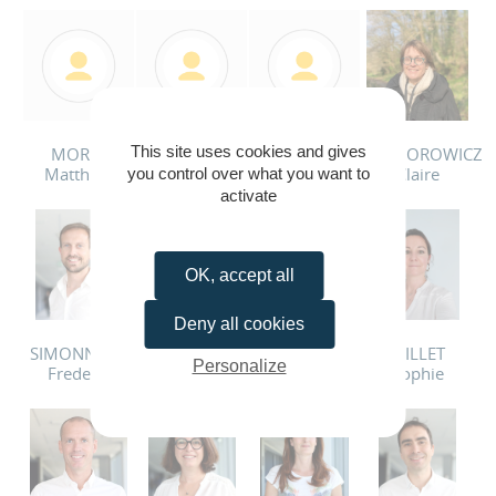
This site uses cookies and gives
MOREL
LOURTREL
ROLLAND
WIGDOROWICZ
Matthieu
Olivier
Delphine
Claire
you control over what you want to
activate
OK, accept all
Deny all cookies
SIMONNEAU
SAUNIER
PILLET
MILLET
Personalize
Frederic
Hélène
Francois
Sophie