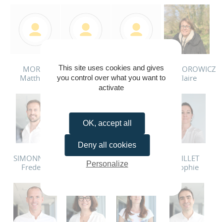
This site uses cookies and gives
MOREL
LOURTREL
ROLLAND
WIGDOROWICZ
Matthieu
Olivier
Delphine
Claire
you control over what you want to
activate
OK, accept all
Deny all cookies
SIMONNEAU
SAUNIER
PILLET
MILLET
Personalize
Frederic
Hélène
Francois
Sophie