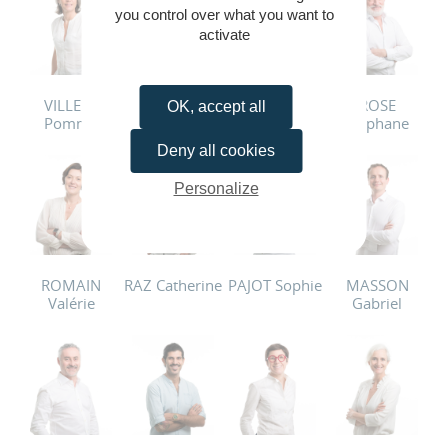
you control over what you want to
activate
VILLERS
TILLY Xavier
THERAUD
ROSE
OK, accept all
Pomme
Julien
Stéphane
Deny all cookies
Personalize
ROMAIN
RAZ Catherine
PAJOT Sophie
MASSON
Valérie
Gabriel