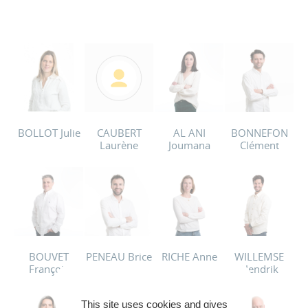
BOLLOT Julie
CAUBERT
AL ANI
BONNEFON
Laurène
Joumana
Clément
BOUVET
PENEAU Brice
RICHE Anne
WILLEMSE
François
Hendrik
This site uses cookies and gives