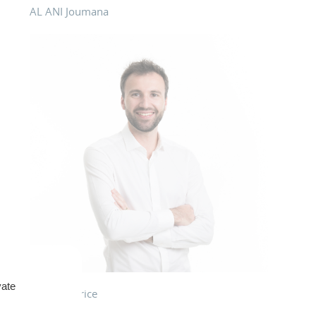
AL ANI Joumana
vate
PENEAU Brice