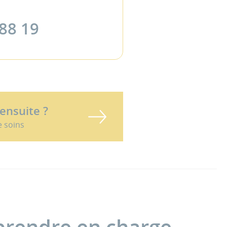
 88 19
 ensuite ?
e soins