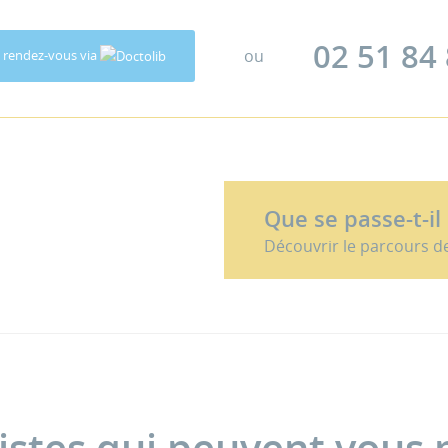
02 51 84
ou
 rendez-vous via
Que se passe-t-il
Découvrir le parcours d