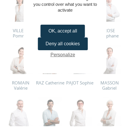
you control over what you want to
activate
VILLERS
TILLY Xavier
THERAUD
ROSE
OK, accept all
Pomme
Julien
Stéphane
Deny all cookies
Personalize
ROMAIN
RAZ Catherine
PAJOT Sophie
MASSON
Valérie
Gabriel