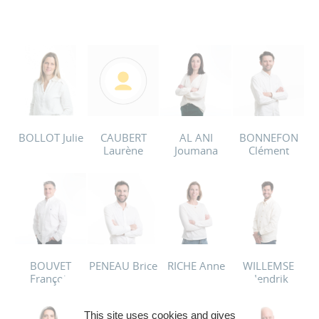
BOLLOT Julie
CAUBERT
AL ANI
BONNEFON
Laurène
Joumana
Clément
BOUVET
PENEAU Brice
RICHE Anne
WILLEMSE
François
Hendrik
This site uses cookies and gives