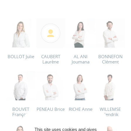
BOLLOT Julie
CAUBERT
AL ANI
BONNEFON
Laurène
Joumana
Clément
BOUVET
PENEAU Brice
RICHE Anne
WILLEMSE
François
Hendrik
This site uses cookies and gives