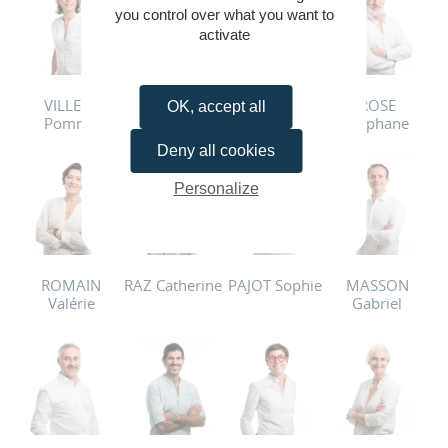
you control over what you want to
activate
VILLERS
TILLY Xavier
THERAUD
ROSE
OK, accept all
Pomme
Julien
Stéphane
Deny all cookies
Personalize
ROMAIN
RAZ Catherine
PAJOT Sophie
MASSON
Valérie
Gabriel