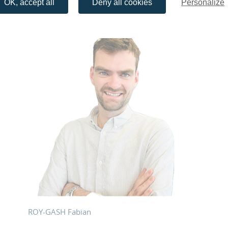
OK, accept all
Deny all cookies
Personalize
ROY-GASH Fabian