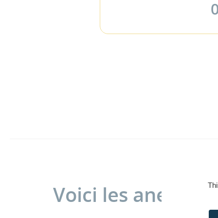
0
Thi
Voici les anesthé