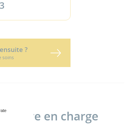
83
 ensuite ?
e soins
vate
 prendre en charge