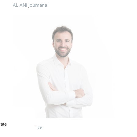
AL ANI Joumana
vate
PENEAU Brice