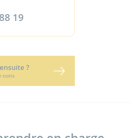
 88 19
 ensuite ?
e soins