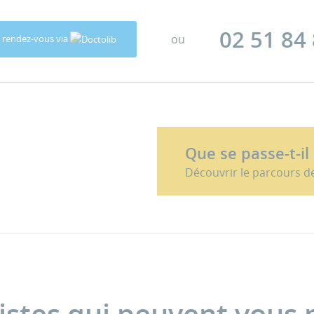
02 51 84
ou
 rendez-vous via
Que se passe-t-il
Découvrir le parcours d