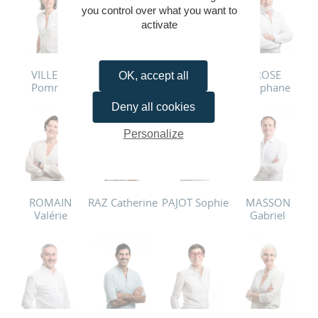
you control over what you want to
activate
VILLERS
TILLY Xavier
THERAUD
ROSE
OK, accept all
Pomme
Julien
Stéphane
Deny all cookies
Personalize
ROMAIN
RAZ Catherine
PAJOT Sophie
MASSON
Valérie
Gabriel