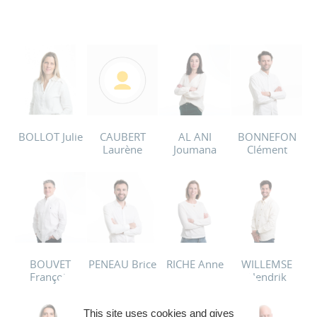
BOLLOT Julie
CAUBERT
AL ANI
BONNEFON
Laurène
Joumana
Clément
BOUVET
PENEAU Brice
RICHE Anne
WILLEMSE
François
Hendrik
This site uses cookies and gives