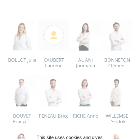
BOLLOT Julie
CAUBERT
AL ANI
BONNEFON
Laurène
Joumana
Clément
BOUVET
PENEAU Brice
RICHE Anne
WILLEMSE
François
Hendrik
This site uses cookies and gives