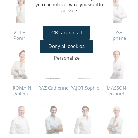
you control over what you want to
activate
VILLERS
TILLY Xavier
THERAUD
ROSE
OK, accept all
Pomme
Julien
Stéphane
Deny all cookies
Personalize
ROMAIN
RAZ Catherine
PAJOT Sophie
MASSON
Valérie
Gabriel