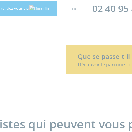
02 40 95
ou
 rendez-vous via
Que se passe-t-il
Découvrir le parcours d
sistes qui peuvent vous