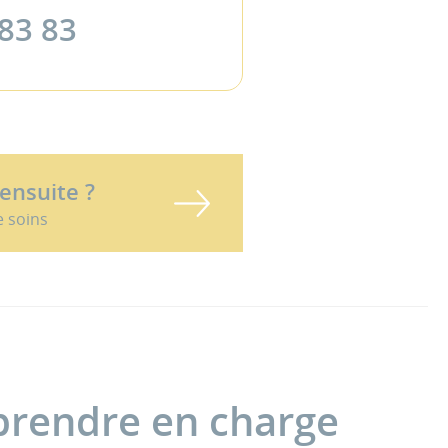
 83 83
 ensuite ?
e soins
 prendre en charge