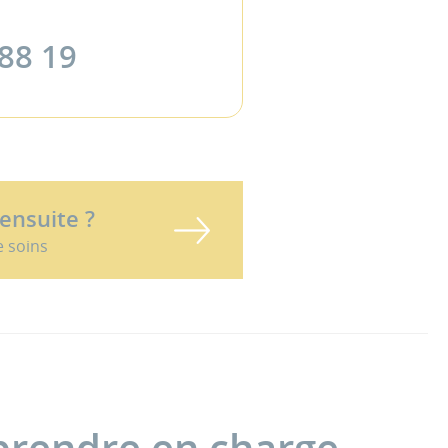
 88 19
 ensuite ?
e soins