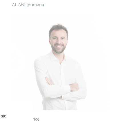
AL ANI Joumana
vate
PENEAU Brice