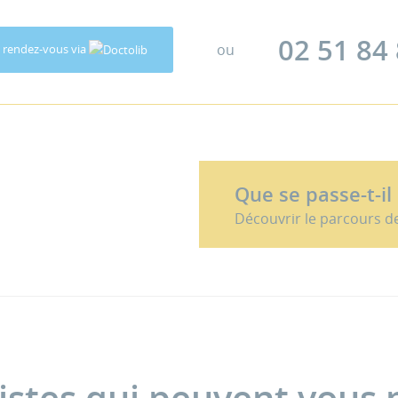
02 51 84
ou
 rendez-vous via
Que se passe-t-il
Découvrir le parcours d