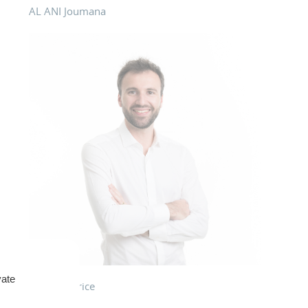
AL ANI Joumana
vate
PENEAU Brice