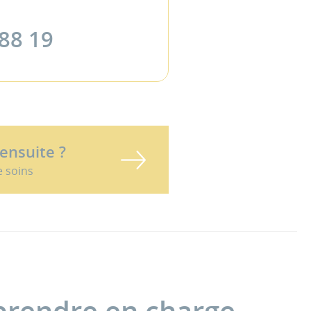
 88 19
 ensuite ?
e soins